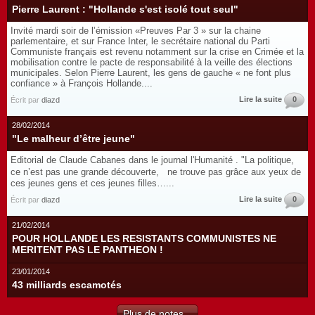
Pierre Laurent : "Hollande s'est isolé tout seul"
Invité mardi soir de l’émission «Preuves Par 3 » sur la chaine
parlementaire, et sur France Inter, le secrétaire national du Parti
Communiste français est revenu notamment sur la crise en Crimée et la
mobilisation contre le pacte de responsabilité à la veille des élections
municipales. Selon Pierre Laurent, les gens de gauche « ne font plus
confiance » à François Hollande....
Lire la suite
0
Écrit par
diazd
28/02/2014
"Le malheur d’être jeune"
Editorial de Claude Cabanes dans le journal l'Humanité . "La politique,
ce n’est pas une grande découverte, ne trouve pas grâce aux yeux de
ces jeunes gens et ces jeunes filles…...
Lire la suite
0
Écrit par
diazd
21/02/2014
POUR HOLLANDE LES RESISTANTS COMMUNISTES NE
MERITENT PAS LE PANTHEON !
23/01/2014
43 milliards escamotés
Plus de notes...