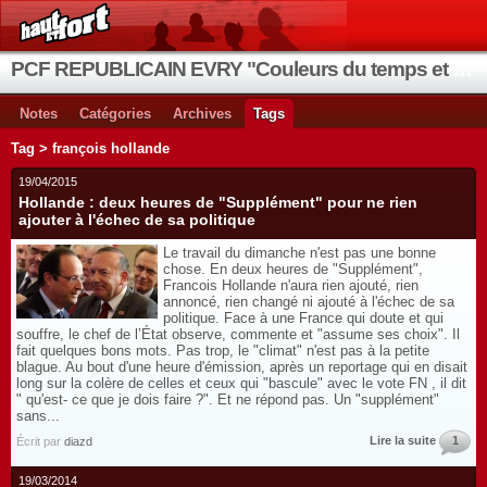
PCF REPUBLICAIN EVRY "Couleurs du temps et de la vie"
Notes
Catégories
Archives
Tags
Tag > françois hollande
19/04/2015
Hollande : deux heures de "Supplément" pour ne rien
ajouter à l'échec de sa politique
Le travail du dimanche n'est pas une bonne
chose. En deux heures de "Supplément",
Francois Hollande n'aura rien ajouté, rien
annoncé, rien changé ni ajouté à l'échec de sa
politique. Face à une France qui doute et qui
souffre, le chef de l’État observe, commente et "assume ses choix". Il
fait quelques bons mots. Pas trop, le "climat" n'est pas à la petite
blague. Au bout d'une heure d'émission, après un reportage qui en disait
long sur la colère de celles et ceux qui "bascule" avec le vote FN , il dit
" qu'est- ce que je dois faire ?". Et ne répond pas. Un "supplément"
sans...
Lire la suite
1
Écrit par
diazd
19/03/2014