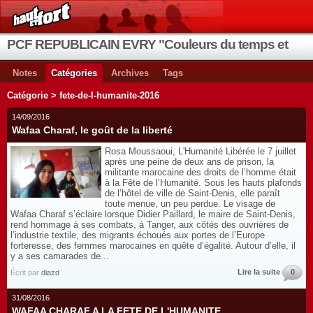
PCF REPUBLICAIN EVRY "Couleurs du temps et de la vie"
Notes
Catégories
Archives
Tags
Catégorie > fete-de-l-humanite-2016
14/09/2016
Wafaa Charaf, le goût de la liberté
Rosa Moussaoui, L'Humanité Libérée le 7 juillet
après une peine de deux ans de prison, la
militante marocaine des droits de l’homme était
à la Fête de l’Humanité. Sous les hauts plafonds
de l’hôtel de ville de Saint-Denis, elle paraît
toute menue, un peu perdue. Le visage de
Wafaa Charaf s’éclaire lorsque Didier Paillard, le maire de Saint-Denis,
rend hommage à ses combats, à Tanger, aux côtés des ouvrières de
l’industrie textile, des migrants échoués aux portes de l’Europe
forteresse, des femmes marocaines en quête d’égalité. Autour d’elle, il
y a ses camarades de...
Lire la suite
0
Écrit par
diazd
31/08/2016
WAFAA CHARAF A LA FETE DE L'HUMANITE