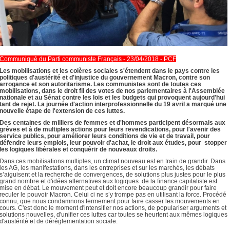
Communiqué du Parti communiste Français - 23/04/2018 - PCF
Les mobilisations et les colères sociales s'étendent dans le pays contre les
politiques d'austérité et d'injustice du gouvernement Macron, contre son
arrogance et son autoritarisme. Les communistes sont de toutes ces
mobilisations, dans le droit fil des votes de nos parlementaires à l'Assemblée
nationale et au Sénat contre les lois et les budgets qui provoquent aujourd'hui
tant de rejet. La journée d'action interprofessionnelle du 19 avril a marqué une
nouvelle étape de l'extension de ces luttes.
Des centaines de milliers de femmes et d'hommes participent désormais aux
grèves et à de multiples actions pour leurs revendications, pour l'avenir des
service publics, pour améliorer leurs conditions de vie et de travail, pour
défendre leurs emplois, leur pouvoir d'achat, le droit aux études, pour stopper
les logiques libérales et conquérir de nouveaux droits.
Dans ces mobilisations multiples, un climat nouveau est en train de grandir. Dans
les AG, les manifestations, dans les entreprises et sur les marchés, les débats
s’aiguisent et la recherche de convergences, de solutions plus justes pour le plus
grand nombre et d'idées alternatives aux logiques de la finance capitaliste est
mise en débat. Le mouvement peut et doit encore beaucoup grandir pour faire
reculer le pouvoir Macron. Celui ci ne s’y trompe pas en utilisant la force. Procédé
connu, que nous condamnons fermement pour faire casser les mouvements en
cours. C'est donc le moment d'intensifier nos actions, de populariser arguments et
solutions nouvelles, d'unifier ces luttes car toutes se heurtent aux mêmes logiques
d'austérité et de déréglementation sociale.