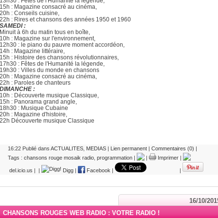
13h30 : Fêtes de l'Humanité la légende,
15h : Magazine consacré au cinéma,
20h : Conseils cuisine,
22h : Rires et chansons des années 1950 et 1960
SAMEDI :
Minuit à 6h du matin tous en boîte,
10h : Magazine sur l'environnement,
12h30 : le piano du pauvre moment accordéon,
14h : Magazine littéraire,
15h : Histoire des chansons révolutionnaires,
17h30 : Fêtes de l'Humanité la légende,
19h30 : Villes du monde en chansons
20h : Magazine consacré au cinéma,
22h : Paroles de chanteurs
DIMANCHE :
10h : Découverte musique Classique,
15h : Panorama grand angle,
18h30 : Musique Cubaine
20h : Magazine d'histoire,
22h Découverte musique Classique
16:22 Publié dans
ACTUALITES
,
MEDIAS
|
Lien permanent
|
Commentaires (0)
|
Tags :
chansons rouge mosaik radio
,
programmation
|
|
Imprimer
|
del.icio.us
|
|
Digg
|
Facebook
|
|
16/10/201
CHANSONS ROUGES WEB RADIO : VOTRE RADIO !