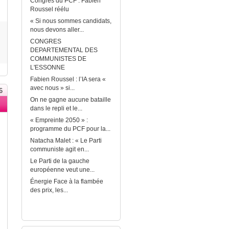
Congrès du PCF : Fabien
Roussel réélu
« Si nous sommes candidats,
nous devons aller...
CONGRES
DEPARTEMENTAL DES
COMMUNISTES DE
L'ESSONNE
Fabien Roussel : l’IA sera «
avec nous » si...
6
On ne gagne aucune bataille
dans le repli et le...
« Empreinte 2050 » :
programme du PCF pour la...
Natacha Malet : « Le Parti
communiste agit en...
Le Parti de la gauche
européenne veut une...
Énergie Face à la flambée
des prix, les...