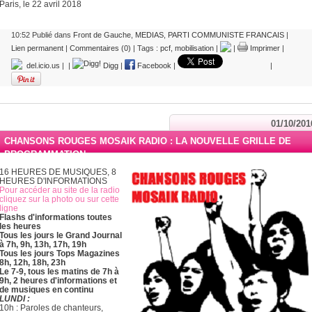
Paris, le 22 avril 2018
10:52 Publié dans
Front de Gauche
,
MEDIAS
,
PARTI COMMUNISTE FRANCAIS
|
Lien permanent
|
Commentaires (0)
| Tags :
pcf
,
mobilisation
|
|
Imprimer
|
del.icio.us
|
|
Digg
|
Facebook
|
|
01/10/201
CHANSONS ROUGES MOSAIK RADIO : LA NOUVELLE GRILLE DE
PROGRAMMATION
16 HEURES DE MUSIQUES, 8
HEURES D'INFORMATIONS
Pour accéder au site de la radio
cliquez sur la photo ou sur cette
ligne
Flashs d'informations toutes
les heures
Tous les jours le Grand Journal
à 7h, 9h, 13h, 17h, 19h
Tous les jours Tops Magazines
8h, 12h, 18h, 23h
Le 7-9, tous les matins de 7h à
9h, 2 heures d'informations et
de musiques en continu
LUNDI :
10h : Paroles de chanteurs,