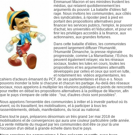
Emmanuel Macron et ses ministres trustent les
médias, qui relaient quotidiennement les
arguments du pouvoir. La bataille d'idées fait
rage. Nous invitons les communistes, aux côtés
des syndicalistes, à riposter pied à pied en
portant des propositions alternatives pour
financer les services publics, l'emploi, le pouvoir
d'achat, les universités et l'éducation, et pour en
finir les privilèges accordés à la finance, aux
actionnaires, aux grandes fortunes.
Dans cette bataille d'idées, les communistes
peuvent largement diffuser l'Humanité,
l'Humanité Dimanche, la presse régionale
progressiste, comme La Marseillaise, l’Echos. Ils
peuvent également relayer, via les réseaux
sociaux, toutes les lutes en cours, toutes les
propositions et les argumentaires alternatifs
développés par celles et ceux qui sont en lutte,
et notamment les vidéos argumentaires, les
cahiers d'acteurs émanant du PCF, de ses parlementaires et élus·e·s. Nous
pouvons inonder la toile si chacune et chacun les partage. Au-delà des réseaux
sociaux, nous appelons à multiplier les réunions publiques et points de rencontre
pour mettre en débat les propositions alternatives à la politique de Macron, afin
que le pays s'empare de cette idée : "oui, d'autres choix sont possibles".
Nous appelons l'ensemble des communistes à initier et à investir partout où ils
vivent, où ils travaillent, les mobilisations, et à participer à tous les
rassemblements, débats, manifestations, du local au national.
Dans tout le pays, préparons désormais un très grand 1er mai 2018 de
mobilisations et de convergences qui aura une couleur particulière cette année.
La vente militante du muguet par les communistes doit être ce jour là une
l'occasion d'un débat à grande échelle dans tout le pays.