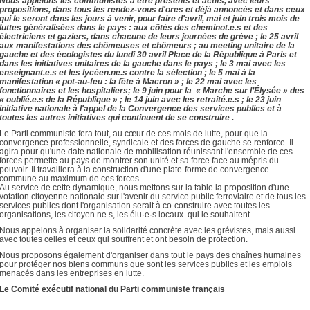
Nous appelons les communistes à être présents et actifs, avec leurs
propositions, dans tous les rendez-vous d'ores et déjà annoncés et dans ceux
qui le seront dans les jours à venir, pour faire d'avril, mai et juin trois mois de
luttes généralisées dans le pays : aux côtés des cheminot.e.s et des
électriciens et gaziers, dans chacune de leurs journées de grève ; le 25 avril
aux manifestations des chômeuses et chômeurs ; au meeting unitaire de la
gauche et des écologistes du lundi 30 avril Place de la République à Paris et
dans les initiatives unitaires de la gauche dans le pays ; le 3 mai avec les
enseignant.e.s et les lycéen.ne.s contre la sélection ; le 5 mai à la
manifestation « pot-au-feu : la fête à Macron » ; le 22 mai avec les
fonctionnaires et les hospitaliers; le 9 juin pour la « Marche sur l’Élysée » des
« oublié.e.s de la République » ; le 14 juin avec les retraité.e.s ; le 23 juin
initiative nationale à l'appel de la Convergence des services publics et à
toutes les autres initiatives qui continuent de se construire .
Le Parti communiste fera tout, au cœur de ces mois de lutte, pour que la
convergence professionnelle, syndicale et des forces de gauche se renforce. Il
agira pour qu'une date nationale de mobilisation réunissant l'ensemble de ces
forces permette au pays de montrer son unité et sa force face au mépris du
pouvoir. Il travaillera à la construction d'une plate-forme de convergence
commune au maximum de ces forces.
Au service de cette dynamique, nous mettons sur la table la proposition d'une
votation citoyenne nationale sur l'avenir du service public ferroviaire et de tous les
services publics dont l'organisation serait à co-construire avec toutes les
organisations, les citoyen.ne.s, les élu·e·s locaux qui le souhaitent.
Nous appelons à organiser la solidarité concrète avec les grévistes, mais aussi
avec toutes celles et ceux qui souffrent et ont besoin de protection.
Nous proposons également d'organiser dans tout le pays des chaînes humaines
pour protéger nos biens communs que sont les services publics et les emplois
menacés dans les entreprises en lutte.
Le Comité exécutif national du Parti communiste français