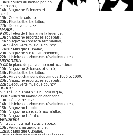
13h30 : Villes du monde par les
chansons,
14h : Magazine Sciences et
santé,
15h : Conseils cuisine,
20h : Plus belles les luttes,
22h : Découverte Jazz
MARDI :
9h30 : Fêtes de l'Humanité la légende,
10h : Magazine reportages et débats,
14h : Magazine consacré aux médias,
15h : Découverte musique country,
17h30 : Musique Cubaine,
20h : Magazine sur l'environnement,
22h : Histoire des chansons révolutionnaires
MERCREDI :
9h30 le piano du pauvre moment accordéon,
10h : Magazine Sciences et santé,
14h : Plus belles les luttes,
15h : Rires et chansons des années 1950 et 1960,
20h : Magazine reportages et débats,
22h : Découverte musique country
JEUDI :
Minuit à 6h du matin : la nuit classique,
8h30 : Villes du monde en chansons,
10h : Déouverte Jazz,
14h : Histoire des chansons révolutionnaires,
15h : Magazine Histoire,
20h : Magazine consacré aux médias,
22h : Magazine littéraire
VENDREDI :
Minuit à 6h du matin tous en boîte,
10h : Panorama grand angle,
12h30 : Musique Cubaine,