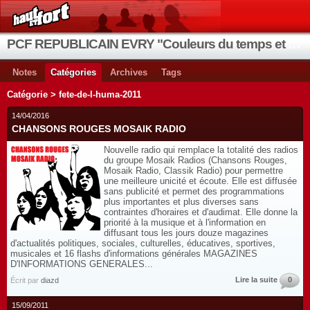
PCF REPUBLICAIN EVRY "Couleurs du temps et de la vie"
Notes
Catégories
Archives
Tags
Catégorie > fete-de-l-huma-2011
14/04/2016
CHANSONS ROUGES MOSAIK RADIO
Nouvelle radio qui remplace la totalité des radios
du groupe Mosaik Radios (Chansons Rouges,
Mosaik Radio, Classik Radio) pour permettre
une meilleure unicité et écoute. Elle est diffusée
sans publicité et permet des programmations
plus importantes et plus diverses sans
contraintes d'horaires et d'audimat. Elle donne la
priorité à la musique et à l'information en
diffusant tous les jours douze magazines
d'actualités politiques, sociales, culturelles, éducatives, sportives,
musicales et 16 flashs d'informations générales MAGAZINES
D'INFORMATIONS GENERALES...
Lire la suite
0
Écrit par
diazd
15/09/2011