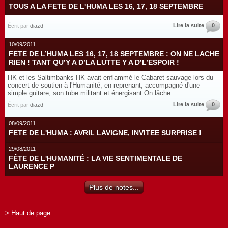
TOUS A LA FETE DE L'HUMA LES 16, 17, 18 SEPTEMBRE
Lire la suite
0
Écrit par
diazd
10/09/2011
FETE DE L’HUMA LES 16, 17, 18 SEPTEMBRE : ON NE LACHE
RIEN ! TANT QU’Y A D’LA LUTTE Y A D’L’ESPOIR !
HK et les Saltimbanks HK avait enflammé le Cabaret sauvage lors du
concert de soutien à l'Humanité, en reprenant, accompagné d'une
simple guitare, son tube militant et énergisant On lâche...
Lire la suite
0
Écrit par
diazd
08/09/2011
FETE DE L'HUMA : AVRIL LAVIGNE, INVITEE SURPRISE !
29/08/2011
FÊTE DE L'HUMANITÉ : LA VIE SENTIMENTALE DE
LAURENCE P
Plus de notes...
> Haut de page