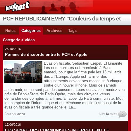
PCF REPUBLICAIN EVRY "Couleurs du temps et de la vie"
Notes
Catégories
Archives
Tags
Catégorie > video
24/10/2016
Pomme de discorde entre le PCF et Apple
Evasion fiscale, Sébastien Crépel, L'Humanité
Les communistes ont manifesté à Paris,
samedi, pour que la firme paie les 13 milliards
dus à l’Europe. Apple est familier des
attroupements devant ses magasins à chaque
sortie d’un nouvel iPhone. Mais ce samedi
après-midi, ce ne sont pas des consommateurs qui avaient rendez-vous
près de l’AppleStore de Paris Opéra, mais des citoyens venus
demander des comptes à la firme, à l’appel du Parti communiste. Motif :
le champion de l’informatique et du téléphone mobile l’est aussi de la
évasion fiscale à très grande échelle. La...
Lire la suite
0
Écrit par
diazd
17/06/2016
LES SENATEURS COMMUNISTES INTERPELLENT LE