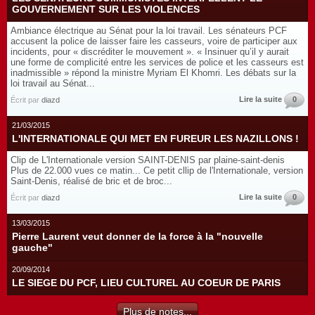
GOUVERNEMENT SUR LES VIOLENCES
Ambiance électrique au Sénat pour la loi travail. Les sénateurs PCF
accusent la police de laisser faire les casseurs, voire de participer aux
incidents, pour « discréditer le mouvement ». « Insinuer qu’il y aurait
une forme de complicité entre les services de police et les casseurs est
inadmissible » répond la ministre Myriam El Khomri. Les débats sur la
loi travail au Sénat...
Lire la suite
0
Écrit par
diazd
21/03/2015
L'INTERNATIONALE QUI MET EN FUREUR LES NAZILLONS !
Clip de L'Internationale version SAINT-DENIS par plaine-saint-denis
Plus de 22.000 vues ce matin... Ce petit cllip de l'Internationale, version
Saint-Denis, réalisé de bric et de broc...
Lire la suite
0
Écrit par
diazd
13/03/2015
Pierre Laurent veut donner de la force à la "nouvelle
gauche"
20/09/2014
LE SIEGE DU PCF, LIEU CULTUREL AU COEUR DE PARIS
Plus de notes...