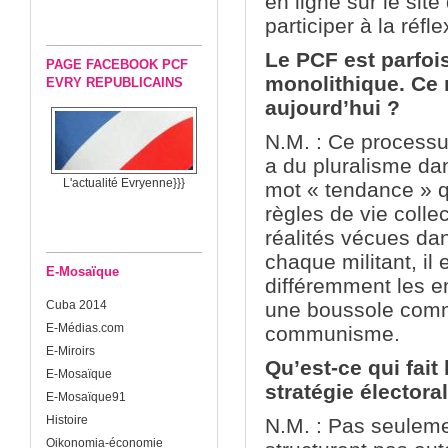
en ligne sur le sit
participer à la réfle
Le PCF est parfo
PAGE FACEBOOK PCF
monolithique. Ce n
EVRY REPUBLICAINS
aujourd’hui
?
N.M. : Ce processu
a du pluralisme da
L'actualité Evryenne}}}
mot « tendance » qu
règles de vie colle
réalités vécues dan
chaque militant, il
E-Mosaïque
différemment les en
Cuba 2014
une boussole comm
E-Médias.com
communisme.
E-Miroirs
Qu’est-ce qui fait
E-Mosaïque
stratégie électoral
E-Mosaïque91
Histoire
N.M. : Pas seuleme
Oikonomia-économie