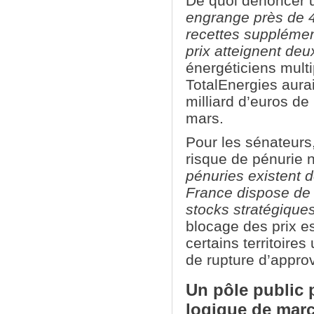
De quoi dénoncer u
engrange près de 4
recettes supplémen
prix atteignent deu
énergéticiens multi
TotalEnergies aurai
milliard d’euros de 
mars.
Pour les sénateurs
risque de pénurie 
pénuries existent d
France dispose de 
stocks stratégique
blocage des prix e
certains territoires 
de rupture d’appro
Un pôle public p
logique de mar