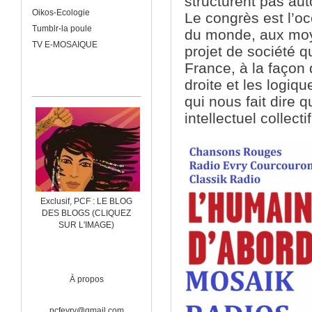
structurent pas aut
Oikos-Ecologie
Le congrès est l’occ
Tumblr-la poule
du monde, aux moy
TV E-MOSAIQUE
projet de société q
France, à la façon 
droite et les logiqu
qui nous fait dire 
intellectuel collectif
Exclusif, PCF : LE BLOG
DES BLOGS (CLIQUEZ
SUR L'IMAGE)
À propos
pcfevry@gmail.com