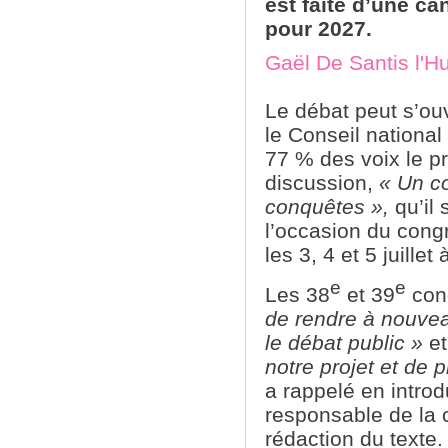
est faite d’une c
pour 2027.
Gaël De Santis l'H
Le débat peut s’ou
le Conseil nationa
77 % des voix le 
discussion,
« Un 
conquêtes »,
qu’il
l’occasion du congr
les 3, 4 et 5 juillet à
e
e
Les 38
et 39
con
de rendre à nouveau
le débat public »
e
notre projet et de 
a rappelé en intro
responsable de la
rédaction du texte.