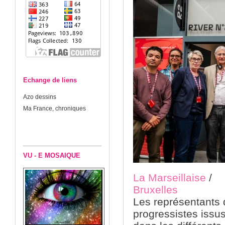
Echange de liens
Azo dessins
Ma France, chroniques
VU - E MOSAIQUE
La Marseillaise
/
Bruxelles
Les représentants
progressistes issus