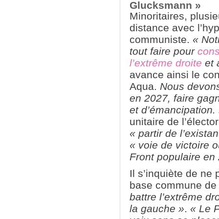
Glucksmann »
Minoritaires, plusie
distance avec l’hy
communiste.
« Not
tout faire pour
cons
l’extrême droite
et 
avance ainsi le con
Aqua.
Nous devons 
en 2027, faire gagn
et d’émancipation.
unitaire de l’électo
« partir de l’exista
« voie de victoire 
Front populaire en
Il s’inquiète de ne 
base commune d
battre l’extrême dro
la gauche »
.
« Le 