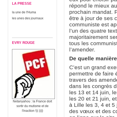
LA PRESSE
répond le mieux au
prochain mandat. Po
la une de l'Huma
être à jour de ses 
les unes des journaux
communiste est app
l’un des quatre tex
majoritairement se
tous les communist
EVRY ROUGE
l’amender.
De quelle manière
C’est un grand exe
permettre de faire 
travers des amend
dans les congrès de
les 13 et 14 juin,
les 20 et 21 juin, e
Netanyahou : la France doit
à Lille les 3, 4 et 5
sortir du mutisme et de
des vœux et des co
l'inaction !)) ))}}