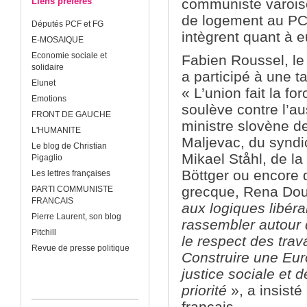
Liens préférés
communiste varois
de logement au PC
Députés PCF et FG
intègrent quant à e
E-MOSAIQUE
Economie sociale et
Fabien Roussel, le
solidaire
a participé à une ta
Elunet
« L’union fait la fo
Emotions
soulève contre l’au
FRONT DE GAUCHE
ministre slovène de
L'HUMANITE
Maljevac, du syndi
Le blog de Christian
Mikael Ståhl, de l
Pigaglio
Böttger ou encore d
Les lettres françaises
grecque, Rena Dou
PARTI COMMUNISTE
FRANCAIS
aux logiques libéra
Pierre Laurent, son blog
rassembler autour 
Pitchill
le respect des trava
Revue de presse politique
Construire une Eur
justice sociale et d
priorité
», a insist
français.