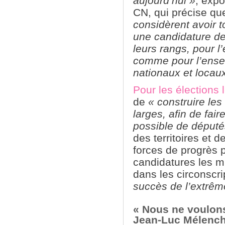
aujourd’hui »
, expo
CN, qui précise q
considèrent avoir t
une candidature d
leurs rangs, pour l’
comme pour l’ense
nationaux et locau
Pour les élections 
de
« construire le
larges, afin de fai
possible de déput
des territoires et d
forces de progrès 
candidatures les 
dans les circonscr
succès de l’extrême
« Nous ne voulons
Jean-Luc Mélench