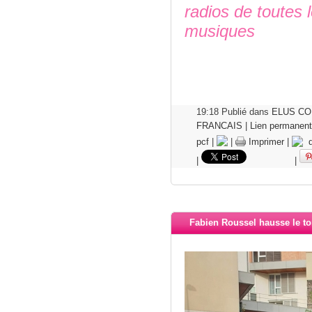
radios de toutes 
musiques
19:18 Publié dans
ELUS C
FRANCAIS
|
Lien permanent
pcf
|
|
Imprimer
|
de
|
|
Fabien Roussel hausse le ton