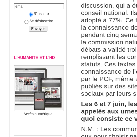
discussion, qui a
conseil national. Il
S'inscrire
adopté à 77%. Ce t
Se désinscrire
la connaissance d
pendant cinq semain
la commission nati
débats a validé troi
remplissant les co
L'HUMANITE ET L'HD
statuts. Ces textes
connaissance de l
par le PCF, même s’
publiés sur des sit
sociaux par leurs s
Les 6 et 7
juin, l
appelés aux urnes
Accès numérique
quoi consiste ce 
N.M. : Les communi
eux pour choisir pa