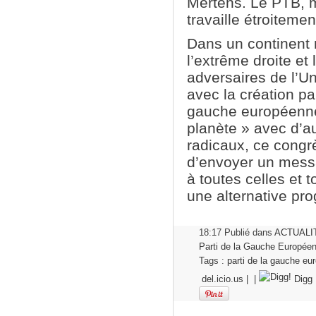
Mertens. Le PTB, 
travaille étroitem
Dans un continent
l’extrême droite et 
adversaires de l’U
avec la création pa
gauche européenne 
planète » avec d’au
radicaux, ce congr
d’envoyer un messa
à toutes celles et 
une alternative pr
18:17 Publié dans
ACTUALI
Parti de la Gauche Europée
Tags :
parti de la gauche e
del.icio.us
|
|
Digg