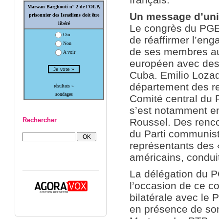
Marwan Barghouti n° 2 de l'OLP,
Un message d’unit
prisonnier des Israéliens doit être
libéré
Le congrès du PGE,
Oui
de réaffirmer l’eng
Non
de ses membres au
A voir
européen avec des 
Cuba. Emilio Lozad
département des re
résultats »
sondages
Comité central du 
s’est notamment e
Rechercher
Roussel. Des renco
du Parti communis
représentants des 
américains, condu
La délégation du P
l’occasion de ce c
bilatérale avec le P
en présence de son