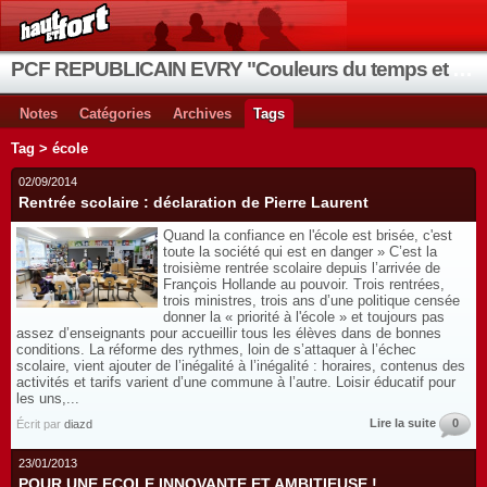
PCF REPUBLICAIN EVRY "Couleurs du temps et de la vie"
Notes
Catégories
Archives
Tags
Tag > école
02/09/2014
Rentrée scolaire : déclaration de Pierre Laurent
Quand la confiance en l'école est brisée, c'est
toute la société qui est en danger » C’est la
troisième rentrée scolaire depuis l’arrivée de
François Hollande au pouvoir. Trois rentrées,
trois ministres, trois ans d’une politique censée
donner la « priorité à l'école » et toujours pas
assez d’enseignants pour accueillir tous les élèves dans de bonnes
conditions. La réforme des rythmes, loin de s’attaquer à l’échec
scolaire, vient ajouter de l’inégalité à l’inégalité : horaires, contenus des
activités et tarifs varient d’une commune à l’autre. Loisir éducatif pour
les uns,...
Lire la suite
0
Écrit par
diazd
23/01/2013
POUR UNE ECOLE INNOVANTE ET AMBITIEUSE !