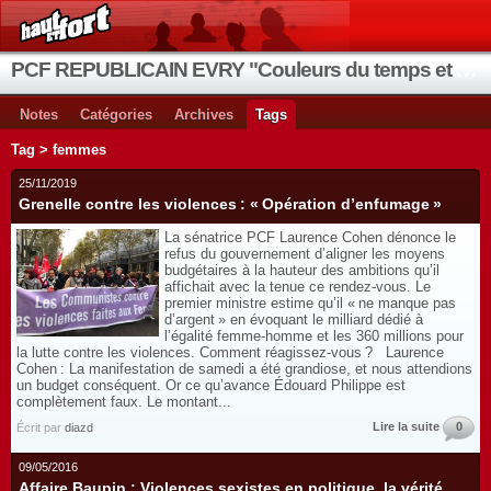
PCF REPUBLICAIN EVRY "Couleurs du temps et de la vie"
Notes
Catégories
Archives
Tags
Tag > femmes
25/11/2019
Grenelle contre les violences : « Opération d’enfumage »
La sénatrice PCF Laurence Cohen dénonce le
refus du gouvernement d’aligner les moyens
budgétaires à la hauteur des ambitions qu’il
affichait avec la tenue ce rendez-vous. Le
premier ministre estime qu’il « ne manque pas
d’argent » en évoquant le milliard dédié à
l’égalité femme-homme et les 360 millions pour
la lutte contre les violences. Comment réagissez-vous ? Laurence
Cohen : La manifestation de samedi a été grandiose, et nous attendions
un budget conséquent. Or ce qu’avance Édouard Philippe est
complètement faux. Le montant...
Lire la suite
0
Écrit par
diazd
09/05/2016
Affaire Baupin : Violences sexistes en politique, la vérité