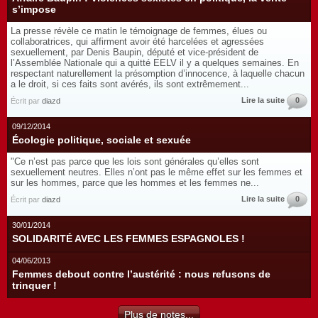
s’impose
La presse révèle ce matin le témoignage de femmes, élues ou
collaboratrices, qui affirment avoir été harcelées et agressées
sexuellement, par Denis Baupin, député et vice-président de
l’Assemblée Nationale qui a quitté EELV il y a quelques semaines. En
respectant naturellement la présomption d’innocence, à laquelle chacun
a le droit, si ces faits sont avérés, ils sont extrêmement...
Lire la suite
0
Écrit par
diazd
09/12/2014
Écologie politique, sociale et sexuée
"Ce n’est pas parce que les lois sont générales qu’elles sont
sexuellement neutres. Elles n’ont pas le même effet sur les femmes et
sur les hommes, parce que les hommes et les femmes ne...
Lire la suite
0
Écrit par
diazd
30/01/2014
SOLIDARITÉ AVEC LES FEMMES ESPAGNOLES !
04/06/2013
Femmes debout contre l’austérité : nous refusons de
trinquer !
Plus de notes...