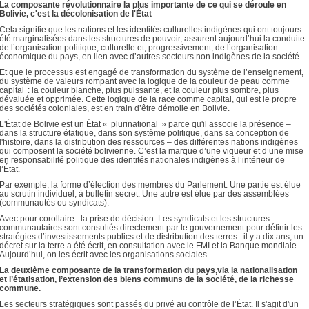
La composante révolutionnaire la plus importante de ce qui se déroule en
Bolivie, c'est la décolonisation de l'État
Cela signifie que les nations et les identités culturelles indigènes qui ont toujours
été marginalisées dans les structures de pouvoir, assurent aujourd’hui la conduite
de l’organisation politique, culturelle et, progressivement, de l’organisation
économique du pays, en lien avec d’autres secteurs non indigènes de la société.
Et que le processus est engagé de transformation du système de l’enseignement,
du système de valeurs rompant avec la logique de la couleur de peau comme
capital : la couleur blanche, plus puissante, et la couleur plus sombre, plus
dévaluée et opprimée. Cette logique de la race comme capital, qui est le propre
des sociétés coloniales, est en train d’être démolie en Bolivie.
L'État de Bolivie est un État « plurinational » parce qu'il associe la présence –
dans la structure étatique, dans son système politique, dans sa conception de
l'histoire, dans la distribution des ressources – des différentes nations indigènes
qui composent la société bolivienne. C’est la marque d’une vigueur et d’une mise
en responsabilité politique des identités nationales indigènes à l’intérieur de
l’État.
Par exemple, la forme d’élection des membres du Parlement. Une partie est élue
au scrutin individuel, à bulletin secret. Une autre est élue par des assemblées
(communautés ou syndicats).
Avec pour corollaire : la prise de décision. Les syndicats et les structures
communautaires sont consultés directement par le gouvernement pour définir les
stratégies d’investissements publics et de distribution des terres : il y a dix ans, un
décret sur la terre a été écrit, en consultation avec le FMI et la Banque mondiale.
Aujourd’hui, on les écrit avec les organisations sociales.
La deuxième composante de la transformation du pays,via la nationalisation
et l’étatisation, l’extension des biens communs de la société, de la richesse
commune.
Les secteurs stratégiques sont passés du privé au contrôle de l’État. Il s'agit d'un