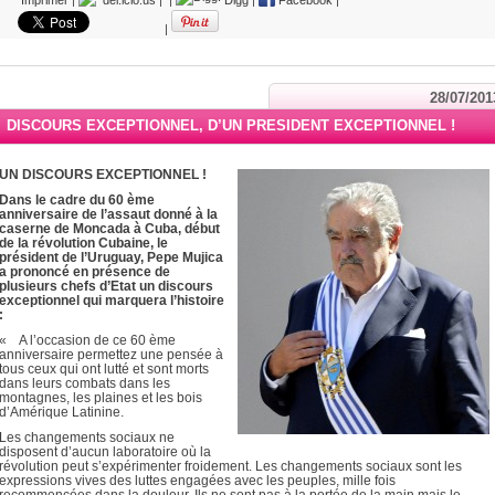
Imprimer
|
del.icio.us
|
|
Digg
|
Facebook
|
|
28/07/201
DISCOURS EXCEPTIONNEL, D’UN PRESIDENT EXCEPTIONNEL !
UN DISCOURS EXCEPTIONNEL !
Dans le cadre du 60 ème
anniversaire de l’assaut donné à la
caserne de Moncada à Cuba, début
de la révolution Cubaine, le
président de l’Uruguay, Pepe Mujica
a prononcé en présence de
plusieurs chefs d’Etat un discours
exceptionnel qui marquera l’histoire
:
« A l’occasion de ce 60 ème
anniversaire permettez une pensée à
tous ceux qui ont lutté et sont morts
dans leurs combats dans les
montagnes, les plaines et les bois
d’Amérique Latinine.
Les changements sociaux ne
disposent d’aucun laboratoire où la
révolution peut s’expérimenter froidement. Les changements sociaux sont les
expressions vives des luttes engagées avec les peuples, mille fois
recommencées dans la douleur. Ils ne sont pas à la portée de la main mais le