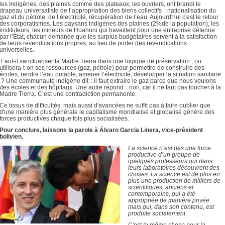
les Indigènes, des plaines comme des plateaux, les ouvriers, ont brandi le
drapeau universaliste de l’appropriation des biens collectifs : nationalisation du
gaz et du pétrole, de l’électricité, récupération de l’eau. Aujourd'hui c'est le retour
des corporatismes. Les paysans indigènes des plaines (2%de la population), les
instituteurs, les mineurs de Huanuni qui travaillent pour une entreprise détenue
par l’État, chacun demande que les surplus budgétaires servent à la satisfaction
de leurs revendications propres, au lieu de porter des revendications
universelles.
.Faut-il sanctuariser la Madre Tierra dans une logique de préservation , ou
utilisera-t-on ses ressources (gaz, pétrole) pour permettre de construire des
écoles, rendre l’eau potable, amener l’électricité, développer la situation sanitaire
? Une communauté indigène dit : il faut extraire le gaz parce que nous voulons
des écoles et des hôpitaux. Une autre répond : non, car il ne faut pas toucher à la
Madre Tierra. C’est une contradiction permanente.
Ce tissus de difficultés, mais aussi d'avancées ne suffit pas à faire oublier que
d'une manière plus générale le capitalisme mondialisé et globalisé génère des
forces productives chaque fois plus socialisées.
Pour conclure, laissons la parole à Álvaro Garcia Linera, vice-président
bolivien.
La science n’est pas une force
productive d’un groupe de
quelques professeurs qui dans
leurs laboratoires découvrent des
choses. La science est de plus en
plus une production de milliers de
scientifiques, anciens et
contemporains, qui a été
appropriée de manière privée
mais qui, dans son contenu, est
produite socialement.
C'est la même chose pour la