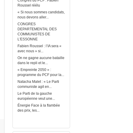
Congrès du PCF : Fabien
Roussel réélu
« Si nous sommes candidats,
nous devons aller...
CONGRES
DEPARTEMENTAL DES
COMMUNISTES DE
L'ESSONNE
Fabien Roussel : l’IA sera «
avec nous » si...
On ne gagne aucune bataille
dans le repli et le...
« Empreinte 2050 » :
programme du PCF pour la...
Natacha Malet : « Le Parti
communiste agit en...
Le Parti de la gauche
européenne veut une...
Énergie Face à la flambée
des prix, les...