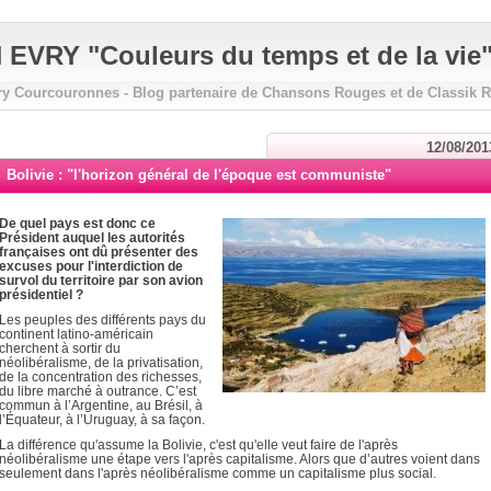
VRY "Couleurs du temps et de la vie
ry Courcouronnes - Blog partenaire de Chansons Rouges et de Classik 
12/08/201
Bolivie : "l'horizon général de l'époque est communiste"
De quel pays est donc ce
Président auquel les autorités
françaises ont dû présenter des
excuses pour l'interdiction de
survol du territoire par son avion
présidentiel ?
Les peuples des différents pays du
continent latino-américain
cherchent à sortir du
néolibéralisme, de la privatisation,
de la concentration des richesses,
du libre marché à outrance. C’est
commun à l’Argentine, au Brésil, à
l’Équateur, à l’Uruguay, à sa façon.
La différence qu'assume la Bolivie, c'est qu'elle veut faire de l'après
néolibéralisme une étape vers l'après capitalisme. Alors que d’autres voient dans
seulement dans l'après néolibéralisme comme un capitalisme plus social.