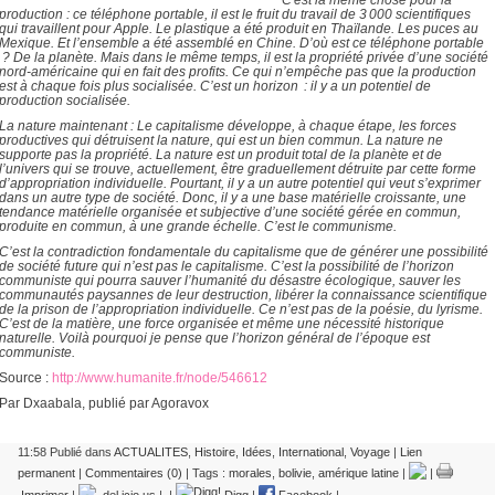
production : ce téléphone portable, il est le fruit du travail de 3 000 scientifiques
qui travaillent pour Apple. Le plastique a été produit en Thaïlande. Les puces au
Mexique. Et l’ensemble a été assemblé en Chine. D’où est ce téléphone portable
? De la planète. Mais dans le même temps, il est la propriété privée d’une société
nord-américaine qui en fait des profits. Ce qui n’empêche pas que la production
est à chaque fois plus socialisée. C’est un horizon : il y a un potentiel de
production socialisée.
La nature maintenant : Le capitalisme développe, à chaque étape, les forces
productives qui détruisent la nature, qui est un bien commun. La nature ne
supporte pas la propriété. La nature est un produit total de la planète et de
l’univers qui se trouve, actuellement, être graduellement détruite par cette forme
d’appropriation individuelle. Pourtant, il y a un autre potentiel qui veut s’exprimer
dans un autre type de société. Donc, il y a une base matérielle croissante, une
tendance matérielle organisée et subjective d’une société gérée en commun,
produite en commun, à une grande échelle. C’est le communisme.
C’est la contradiction fondamentale du capitalisme que de générer une possibilité
de société future qui n’est pas le capitalisme. C’est la possibilité de l’horizon
communiste qui pourra sauver l’humanité du désastre écologique, sauver les
communautés paysannes de leur destruction, libérer la connaissance scientifique
de la prison de l’appropriation individuelle. Ce n’est pas de la poésie, du lyrisme.
C’est de la matière, une force organisée et même une nécessité historique
naturelle. Voilà pourquoi je pense que l’horizon général de l’époque est
communiste.
Source :
http://www.humanite.fr/node/546612
Par Dxaabala, publié par Agoravox
11:58 Publié dans
ACTUALITES
,
Histoire
,
Idées
,
International
,
Voyage
|
Lien
permanent
|
Commentaires (0)
| Tags :
morales
,
bolivie
,
amérique latine
|
|