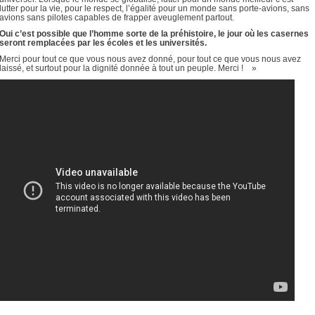
lutter pour la vie, pour le respect, l’égalité pour un monde sans porte-avions, sans
avions sans pilotes capables de frapper aveuglement partout.
Oui c’est possible que l’homme sorte de la préhistoire, le jour où les casernes
seront remplacées par les écoles et les universités.
Merci pour tout ce que vous nous avez donné, pour tout ce que vous nous avez
laissé, et surtout pour la dignité donnée à tout un peuple. Merci ! »