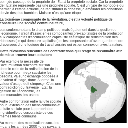
point de passage de la propriété de l’État à la propriété sociale. Car la propriété
de l’État ne représente pas une propriété sociale. C’est un type de monopole qui
permet, à l’étape actuelle, de redistribuer la richesse, d’améliorer les conditions
de vie des plus humbles. Mais ce n’est qu’une étape.
La troisième composante de la révolution, c'est la volonté politique de
construire une société communautaire,
pas seulement dans le champ politique, mais également dans la gestion de
l’économie. Il s'agit d'associer les composantes pré-capitalistes de la production
aux composantes d'accumulation capitaliste et étatique de redistribution des
richesses (ce qui demeure capitaliste) et les composantes d'avant-garde encore
dispersées d’une logique du travail agraire qui est en connexion avec la nature.
Cette révolution rencontre des contradictions qu'il s'agit de reconnaître afin
de mieux trouver leurs solutions
Par exemple la nécessité de
l'accumulation rencontre sur son
chemin celle de la redistribution de la
richesse pour mieux satisfaire les
besoins. Valeur d'échange opposée à
la valeur d'usage, donc. À terme, la
valeur d'usage doit s'imposer. C’est une
contradiction qui traverse l’État, la
gestion de l’économie, les
communautés, les usines.
Autre confrontation entre la lutte sociale
pour l’extension des biens communs et
la lutte sociale pour l’appropriation
individuelle ou corporatiste de ces
mêmes biens communs.
Au moment des mobilisations sociales
– dans les années 2000 –, les paysans,