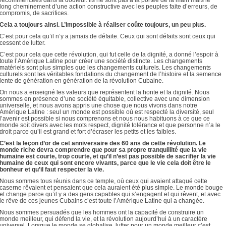
long cheminement d’une action constructive avec les peuples faite d’erreurs, de
compromis, de sacrifices.
Cela a toujours ainsi. L’impossible à réaliser coûte toujours, un peu plus.
C’est pour cela qu’il n’y a jamais de défaite. Ceux qui sont défaits sont ceux qui
cessent de lutter.
C’est pour cela que cette révolution, qui fut celle de la dignité, a donné l’espoir à
toute l’Amérique Latine pour créer une société distincte. Les changements
matériels sont plus simples que les changements culturels. Les changements
culturels sont les véritables fondations du changement de l’histoire et la semence
lente de génération en génération de la révolution Cubaine.
On nous a enseigné les valeurs que représentent la honte et la dignité. Nous
sommes en présence d’une société équitable, collective avec une dimension
universelle, et nous avons appris une chose que nous vivons dans notre
Amérique Latine : seul un monde est possible où est respecté la diversité, seul
l’avenir est possible si nous comprenons et nous nous habituons à ce que ce
monde soit divers avec les mots respect, dignité tolérance et que personne n’a le
droit parce qu’il est grand et fort d’écraser les petits et les faibles.
C’est la leçon d’or de cet anniversaire des 60 ans de cette révolution. Le
monde riche devra comprendre que pour sa propre tranquillité que la vie
humaine est courte, trop courte, et qu’il n’est pas possible de sacrifier la vie
humaine de ceux qui sont encore vivants, parce que le vie cela doit être le
bonheur et qu’il faut respecter la vie.
Nous sommes tous réunis dans ce temple, où ceux qui avaient attaqué cette
caserne rêvaient et pensaient que cela auraient été plus simple. Le monde bouge
et change parce qu’il y a des gens capables qui s’engagent et qui rêvent, et avec
le rêve de ces jeunes Cubains c’est toute l’Amérique Latine qui a changée.
Nous sommes persuadés que les hommes ont la capacité de construire un
monde meilleur, qui défend la vie, et la révolution aujourd’hui à un caractère
universel. Lorsque le monde se globalise, lutter pour un monde meilleur c’est