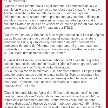
de se réformer".
"Quand je vois Manuel Valls s'expliquer sur les conditions de la vie
sociale en France, s'excuser de ce qui s'est passé chez Air France en
Arabie Saoudite, je trouve cela hallucinant. C'est un pays où
évidemment ils ne savent même pas ce que ça veut dire le dialogue
social, et nous on a un Premier ministre qui va là-bas pour vendre
quelques Rafale de plus et s'excuser de ce qui se passe au plan social
dans notre pays", a déclaré M. Laurent sur iTELE.
"On trouve beaucoup d'excuses à ce régime saoudien qui est un régime
assez féodal du point de vue politique et économique", a insisté le
sénateur de Paris, qui rappelle que l'Arabie Saoudite "connaît des
problèmes de droits de l'Homme très importants. Il y a eu toute une
mobilisation citoyenne par rapport à un jeune qui va être décapité. C'est
la 134e exécution depuis le début de l'année".
Au sujet d'Air France, le secrétaire national du PCF a estimé que les
salariés interpellés lundi matin n'avaient "rien à faire en garde à vue" et
que cet épisode était "indigne de la République".
"Il y a une plainte de la direction. Elle doit être instruite. Elle peut l'être
dans de toutes autres conditions que celles-là. Tout en regrettant les
violences de la semaine dernière, je pense que le rôle qu'on devrait
avoir, c'est d'apaiser la situation et de revenir à la table des
négociations", a-t-il dit.
"Quand j'entends Manuel Valls dire "il faut le dialogue social" et dire
dans la même phrase "le plan de la direction est le seul possible", je
trouve cela parfaitement anormal. Nous avons versé plus de cent
millions d'euros à Air France de crédit impôt compétitivité, 66 millions
l'année dernière, je ne sais pas de quel montant est le chèque de 2015.