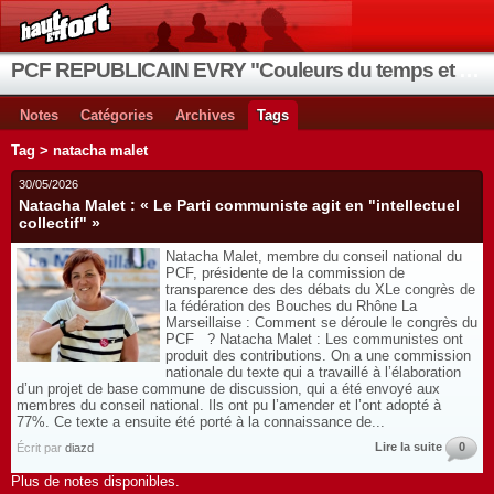
PCF REPUBLICAIN EVRY "Couleurs du temps et de la vie"
Notes
Catégories
Archives
Tags
Tag > natacha malet
30/05/2026
Natacha Malet : « Le Parti communiste agit en "intellectuel
collectif" »
Natacha Malet, membre du conseil national du
PCF, présidente de la commission de
transparence des des débats du XLe congrès de
la fédération des Bouches du Rhône La
Marseillaise : Comment se déroule le congrès du
PCF ? Natacha Malet : Les communistes ont
produit des contributions. On a une commission
nationale du texte qui a travaillé à l’élaboration
d’un projet de base commune de discussion, qui a été envoyé aux
membres du conseil national. Ils ont pu l’amender et l’ont adopté à
77%. Ce texte a ensuite été porté à la connaissance de...
Lire la suite
0
Écrit par
diazd
Plus de notes disponibles.