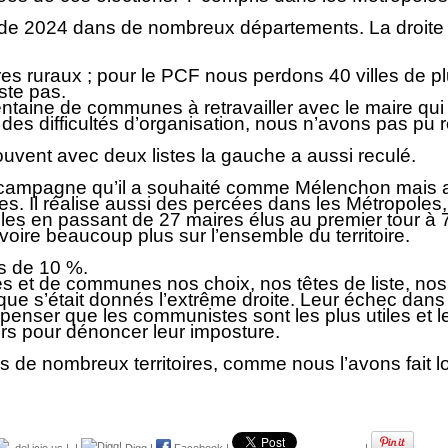
s de 2024 dans de nombreux départements. La droite 
oires ruraux ; pour le PCF nous perdons 40 villes de
iste pas.
entaine de communes à retravailler avec le maire qui 
es difficultés d’organisation, nous n’avons pas pu ren
 souvent avec deux listes la gauche a aussi reculé.
la campagne qu’il a souhaité comme Mélenchon mais a
es. Il réalise aussi des percées dans les Métropoles
lles en passant de 27 maires élus au premier tour à 7
voire beaucoup plus sur l’ensemble du territoire.
us de 10 %.
s et de communes nos choix, nos têtes de liste, nos
que s’était donnés l’extrême droite. Leur échec dans
à penser que les communistes sont les plus utiles et l
urs pour dénoncer leur imposture.
ans de nombreux territoires, comme nous l’avons fait 