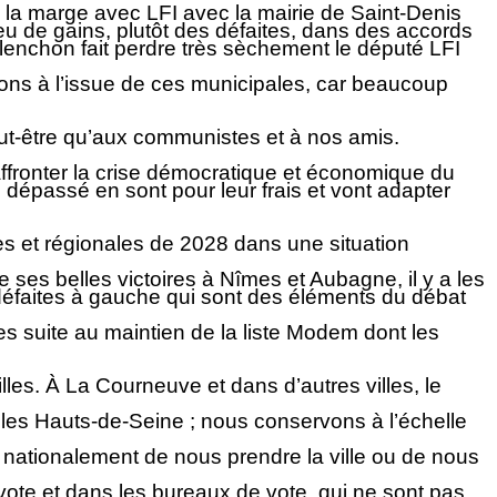
à la marge avec LFI avec la mairie de Saint-Denis
u de gains, plutôt des défaites, dans des accords
élenchon fait perdre très sèchement le député LFI
ntons à l’issue de ces municipales, car beaucoup
eut-être qu’aux communistes et à nos amis.
’affronter la crise démocratique et économique du
 dépassé en sont pour leur frais et vont adapter
es et régionales de 2028 dans une situation
e ses belles victoires à Nîmes et Aubagne, il y a les
s défaites à gauche qui sont des éléments du débat
tes suite au maintien de la liste Modem dont les
les. À La Courneuve et dans d’autres villes, le
s les Hauts-de-Seine ; nous conservons à l’échelle
nationalement de nous prendre la ville ou de nous
ote et dans les bureaux de vote, qui ne sont pas