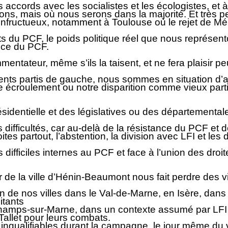
accords avec les socialistes et les écologistes, et 
s, mais où nous serons dans la majorité. Et très pe
r infructueux, notamment à Toulouse où le rejet de M
ats du PCF, le poids politique réel que nous représe
nce du PCF.
entateur, même s’ils la taisent, et ne fera plaisir p
férents partis de gauche, nous sommes en situation d
e écroulement ou notre disparition comme vieux parti
ésidentielle et des législatives ou des départemental
 difficultés, car au-delà de la résistance du PCF et d
tes partout, l’abstention, la division avec LFI et le
difficiles internes au PCF et face à l’union des droi
e la ville d’Hénin-Beaumont nous fait perdre des vil
ien de nos villes dans le Val-de-Marne, en Isère, dan
itants
Champs-sur-Marne, dans un contexte assumé par LFI 
Tallet pour leurs combats.
nqualifiables durant la campagne, le jour même du v