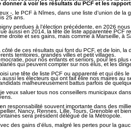
 donner à voir les résultats du PCF et les rapport
ux -, le PCF à Nîmes, dans une liste d’union de la g
is 25 ans.
igny perdues à l’élection précédente, en 2026 nous
ue aussi en 2014, la tête de liste apparentée PCF re
me droite et ses gains, mais comme à Marseille, à S
côté de ces résultats qui font du PCF, et de loin, 
ts territoires, grandes villes et petit villages.
ocratie, pour nos enfants et seniors, pour les plus en
alariés qui peuvent compter sur nos élus, et les diri
isi une tête de liste PCF ou apparenté et qui dès le 
ussi les électeurs qui ont fait élire nos maires au se
 candidats malheureusement battus parfois de quelques
 je veux saluer tous nos conseillers municipaux dan
oyens.
en responsabilité souvent importante dans des milli
pellier, Nancy, Rennes, Lille, Tours, Grenoble et bie
ontaines sera président délégué de la Métropole.
 avec des gains d’élus, malgré les pertes pour la ga