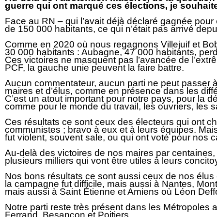
guerre qui ont marqué ces élections, je souhaite
Face au RN – qui l’avait déjà déclaré gagnée pour e
de 150 000 habitants, ce qui n’était pas arrivé depu
Comme en 2020 où nous regagnons Villejuif et Bob
30 000 habitants : Aubagne, 47 000 habitants, perd
Ces victoires ne masquent pas l’avancée de l’extrê
PCF, la gauche unie peuvent la faire battre.
Aucun commentateur, aucun parti ne peut passer à 
maires et d’élus, comme en présence dans les différen
C’est un atout important pour notre pays, pour la dém
comme pour le monde du travail, les ouvriers, les s
Ces résultats ce sont ceux des électeurs qui ont cho
communistes ; bravo à eux et à leurs équipes. Mais a
fut violent, souvent sale, ou qui ont voté pour nos
Au-delà des victoires de nos maires par centaines,
plusieurs milliers qui vont être utiles à leurs concit
Nos bons résultats ce sont aussi ceux de nos élus 
la campagne fut difficile, mais aussi à Nantes, Mont
mais aussi à Saint Étienne et Amiens où Léon Deff
Notre parti reste très présent dans les Métropoles
Ferrand, Besançon et Poitiers.