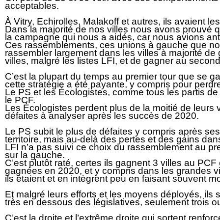
acceptables.
À Vitry, Echirolles, Malakoff et autres, ils avaient 
Dans la majorité de nos villes nous avons prouvé 
la campagne qui nous a aidés, car nous avions anti
Ces rassemblements, ces unions à gauche que nou
rassembler largement dans les villes à majorité d
villes, malgré les listes LFI, et de gagner au second
C’est la plupart du temps au premier tour que se g
cette stratégie a été payante, y compris pour perd
Le PS et les Écologistes, comme tous les partis de
le PCF.
Les Écologistes perdent plus de la moitié de leurs v
défaites à analyser après les succès de 2020.
Le PS subit le plus de défaites y compris après ses
territoire, mais au-delà des pertes et des gains da
LFI n’a pas suivi ce choix du rassemblement au pre
sur la gauche.
C’est plutôt raté, certes ils gagnent 3 villes au PCF e
gagnées en 2020, et y compris dans les grandes vil
ils étaient et en intègrent peu en faisant souvent 
Et malgré leurs efforts et les moyens déployés, ils
très en dessous des législatives, seulement trois 
C’est la droite et l’extrême droite qui sortent ren