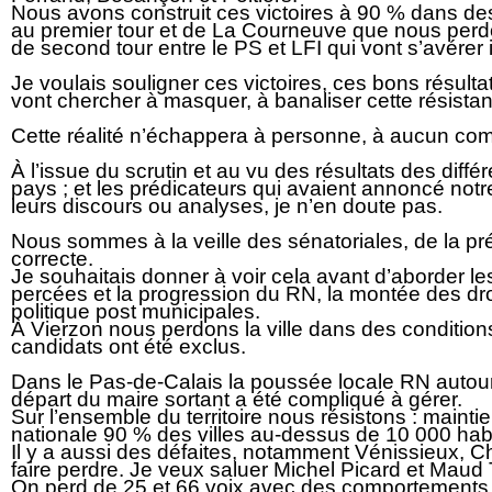
Nous avons construit ces victoires à 90 % dans des 
au premier tour et de La Courneuve que nous perdon
de second tour entre le PS et LFI qui vont s’avére
Je voulais souligner ces victoires, ces bons résult
vont chercher à masquer, à banaliser cette résista
Cette réalité n’échappera à personne, à aucun comm
À l’issue du scrutin et au vu des résultats des dif
pays ; et les prédicateurs qui avaient annoncé notr
leurs discours ou analyses, je n’en doute pas.
Nous sommes à la veille des sénatoriales, de la pr
correcte.
Je souhaitais donner à voir cela avant d’aborder les
percées et la progression du RN, la montée des droi
politique post municipales.
À Vierzon nous perdons la ville dans des conditions 
candidats ont été exclus.
Dans le Pas-de-Calais la poussée locale RN autour d
départ du maire sortant a été compliqué à gérer.
Sur l’ensemble du territoire nous résistons : maint
nationale 90 % des villes au-dessus de 10 000 hab
Il y a aussi des défaites, notamment Vénissieux, 
faire perdre. Je veux saluer Michel Picard et Maud 
On perd de 25 et 66 voix avec des comportements i