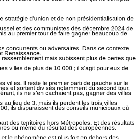
tratégie d’union et de non présidentialisation de
Roussel et des communistes dès décembre 2024 de
mis au premier tour de faire gagner beaucoup de
nos concurrents ou adversaires. Dans ce contexte,
 et Renaissance.
 de rassemblement mais subissent plus de pertes que
s villes de plus de 10 000 ; il s’agit pour eux de
illes. Il reste le premier parti de gauche sur le
ennes et sortent divisés notamment du second tour,
rant, ils ne s’en cachaient pas, gagner des villes
 au lieu de 3, mais ils perdent les trois villes
00, ils disparaissent des conseils municipaux où
t des territoires hors Métropoles. Et des résultats
atures ou même du résultat des européennes.
es et le phénomène est plus fort en dehors des