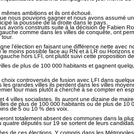
les mêmes ambitions et ils ont échoué.
que nous pouvions gagner et nous avons assumé une s
cipé la poussée de la droite dans le pays.
s avons construits suite à la décision de Fabien 
e gauche comme dans les villes de conquête, ont per
 tour.
agne l’élection en faisant une différence nette avec 
re le moins possible face au RN et à LR ou Horizons
 gauche hors LFI, ont plutôt suivi cette proposition
illes de plus de 100 000 habitants et gagnent quelque
 choix controversés de fusion avec LFI dans quelques v
ns les grandes villes ils perdent dans les villes moy
mier tour mais plutôt a cherché à se compter en espé
t 4 villes socialistes. Ils auront une dizaine de maires
les de plus de 100 000 habitants ou de plus de 10 0
moins de 5 ou 10 % des voix.
 seront totalement absent des communes dans la plupar
ou quatre députés sur 19 se sortent de leurs candid
forcées de ces élections. Y compris dans les Métropol